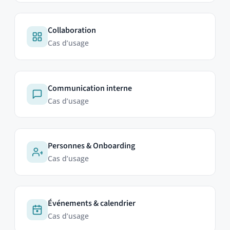
HumHub GmbH & Co. KG
Johann-Clanze-Straße 28c
81369 Munich, Germany
ÉDITIONS
Community Edition
Édition professionnelle
Enterprise Edition
Modules
Tarifs
Essayer maintenant
ABOUT
Contact