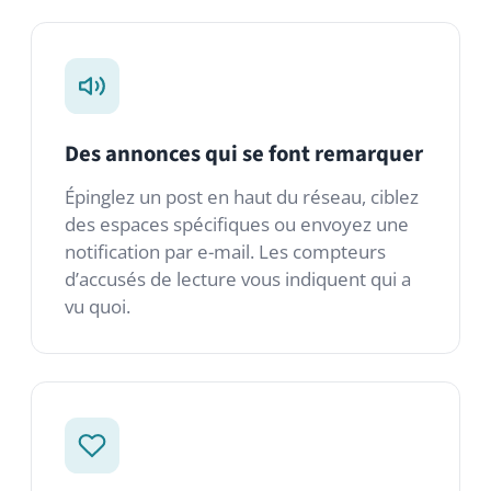
Des annonces qui se font remarquer
Épinglez un post en haut du réseau, ciblez
des espaces spécifiques ou envoyez une
notification par e-mail. Les compteurs
d’accusés de lecture vous indiquent qui a
vu quoi.
Interactions sociales légères
Likes, réactions, commentaires et
mentions. Les mécaniques familières des
plateformes sociales — derrière votre
pare-feu, selon vos règles.