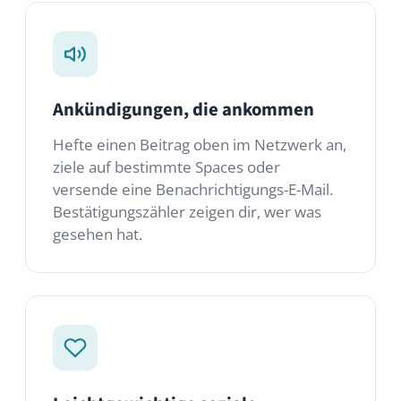
Hefte einen Beitrag oben im Netzwerk an,
ziele auf bestimmte Spaces oder
versende eine Benachrichtigungs-E-Mail.
Bestätigungszähler zeigen dir, wer was
gesehen hat.
Leichtgewichtige soziale
Interaktion
Likes, Reaktionen, Kommentare und
Erwähnungen. Die vertrauten Mechaniken
sozialer Plattformen — hinter deiner
Firewall, zu deinen Bedingungen.