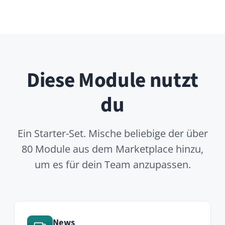
80 Module aus dem Marketplace hinzu,
um es für dein Team anzupassen.
News
Pinned company-wide
announcements with WYSIWYG
editing and email summaries.
Polls
Quick decisions, retrospectives or
temperature checks — right inside
the feed.