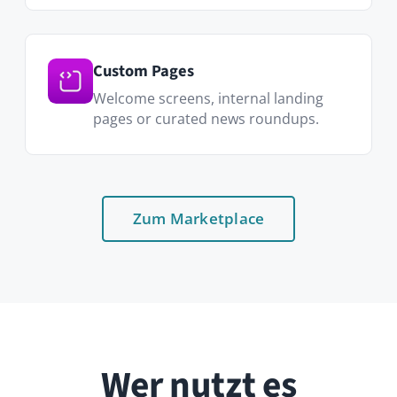
Wer nutzt es
Interne Kommunikation
Ersetze das statische Intranet durch
einen Feed, den Mitarbeitende
tatsächlich lesen.
HR & People-Teams
Feiere Jubiläen, teile Richtlinien-
Updates und führe Neueinsteiger
sichtbar ein.
Führungsebene
Ankündigungen im Town-Hall-Stil mit
Bestätigungs-Tracking.