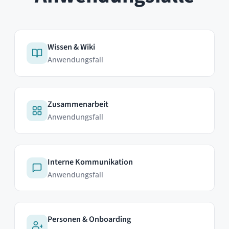
HumHub GmbH & Co. KG
Johann-Clanze-Straße 28c
81369 Munich, Germany
EDITIONEN
Community Edition
Professional Edition
Enterprise Edition
Module
Preise