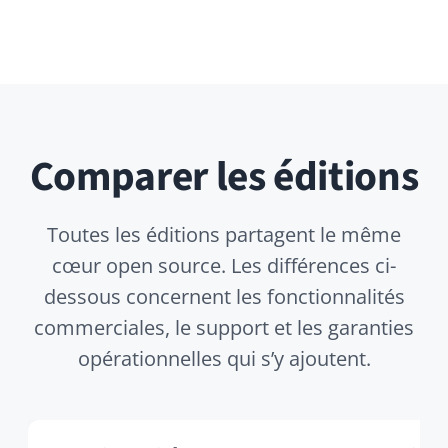
Licence
AGPLv3
Hébergement
Auto-hébergé
Modules de l’édition
−
professionnelle (LDAP,
SAML, SOLR…)
−
Enterprise Theme
Premium Support
Community/GitHub