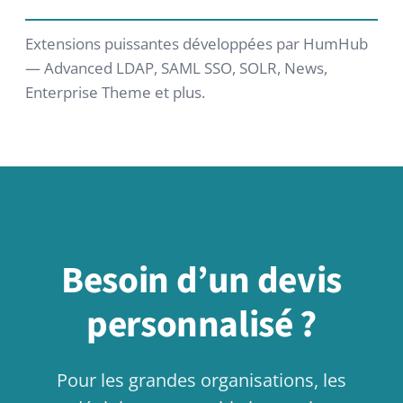
HumHub GmbH & Co. KG
Johann-Clanze-Straße 28c
81369 Munich, Germany
ÉDITIONS
Community Edition
Édition professionnelle
Enterprise Edition
Modules
Tarifs
Essayer maintenant
ABOUT
Contact