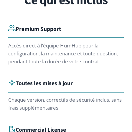
Hébergement conforme RGPD
Hébergement SaaS optionnel sur serveurs UE
certifiés ISO 27001, avec sauvegardes
quotidiennes, hebdomadaires et mensuelles.
Correction de bugs prioritaire
Les développeurs HumHub veillent au bon
fonctionnement de votre réseau et interviennent
rapidement en cas de bug.
Forfaits d’onboarding
Ateliers et forfaits d’onboarding optionnels pour
installer, configurer et concevoir votre réseau de