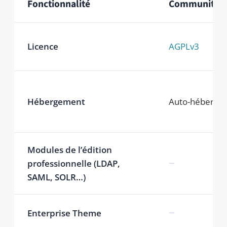
−
SLA / temps de réponse
Sauvegardes
À votre charge
−
Contrat sur mesure & DPA
Onboarding & ateliers
Documentation
Développement de
À votre charge