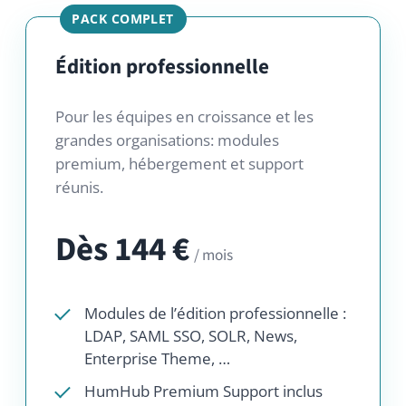
réunis.
Dès 144 €
/ mois
Modules de l’édition professionnelle :
LDAP, SAML SSO, SOLR, News,
Enterprise Theme, …
HumHub Premium Support inclus
SaaS ou On-Premise
: hébergement
géré en UE avec sauvegardes
quotidiennes ou auto-hébergé sur
vos serveurs
Commercial License
Long-Term Support pour les deux
dernières versions majeures
Forfaits d’onboarding & ateliers
(optionnels)