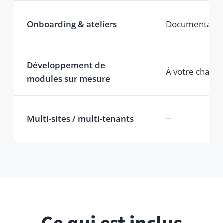
Toutes les mises à jour
Chaque version, correctifs de sécurité inclus, sans
frais supplémentaires.
Commercial License
Vos modifications et personnalisations restent
vous appartiennent — aucune obligation de les
publier dans la communauté open source.
Long-Term Support
Maintenance des deux dernières versions
majeures par les développeurs HumHub.