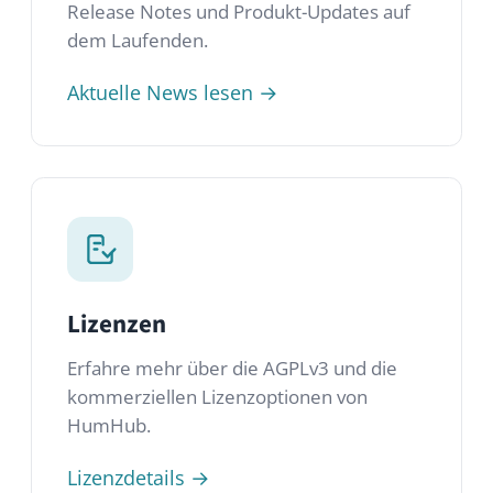
kommerziellen Lizenzoptionen von
HumHub.
Lizenzdetails →
GitHub
Durchsuche den Quellcode, melde Issues
und trage zum HumHub-Projekt auf
GitHub bei.
Repository öffnen →