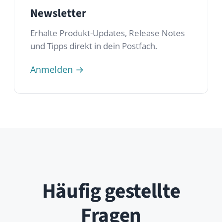
Informationen zu HumHub, unserer Idee
und Vision sowie Antworten auf die
häufigsten Fragen zu unserer Software.
Allgemein
Professional Edition
Enterprise Edition
Open Source
Was ist HumHub?
Ist HumHub Open Source?
Ist HumHub ein Startup?