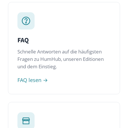
Fragen zu HumHub, unseren Editionen
und dem Einstieg.
FAQ lesen →
Marketplace
Über 80 Module von HumHub, der
Community und Drittanbietern. Erweitere
und passe dein Netzwerk nach Bedarf an.
Zum Marketplace →