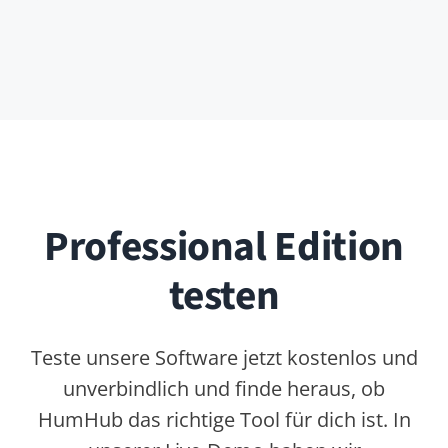
HumHub GmbH & Co. KG
Johann-Clanze-Straße 28c
81369 Munich, Germany
EDITIONEN
Community Edition
Professional Edition
Enterprise Edition
Module
Preise
Jetzt testen
ABOUT
Kontakt