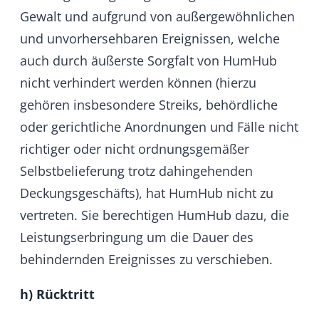
i) Laufzeit
Die Leistungen sind monatlich ohne
Einhaltung einer Frist kündbar, es bestehen
keine Mindestlaufzeiten.
j) Datensicherungspflicht
HumHub führt im Rahmen der
Leistungserbringung effektive
Datensicherungen durch, übernimmt jedoch
keine allgemeine Datensicherungsgarantie für
die vom Nutzer in das System eingespeisten
Daten. Der Nutzer ist auch selbst dafür
verantwortlich in regelmäßigen Abständen
angemessene Backups seiner Daten zu
erstellen und so einem Datenverlust
vorzubeugen. HumHub lässt bei der