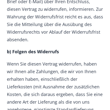
zum Versenden von Spam,
zum Senden und Speichern verletzender,
obszöner, bedrohlicher, beleidigender
oder in sonstiger Weise Rechte Dritter
verletzender Inhalte,
zum Senden und Speichern von Viren,
Würmern, Trojanern sowie schädlicher
Computer Codes, Files, Scripts, Agents
oder Programme,
zum Hochladen von Programmen die
geeignet sind den Betrieb der HumHub
Services zu stören, zu beeinträchtigen oder
zu verhindern,
mit dem Versuch, unauthorisierten Zugang
zu den HumHub Services oder zu einzelnen