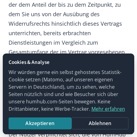
erforderlicher Informationen. Der Nutzer ist
zum Ersatz des Schadens verpflichtet, der
HumHub durch die erfolgreiche Durchsetzung
solcher Ansprüche seitens Dritter entsteht.
§ 7 Haftung
a) Haftungsausschluss
HumHub sowie ihre gesetzlichen Vertreter
und Erfüllungsgehilfen haften unter
nachstehendem Vorbehalt nur für Vorsatz
oder grobe Fahrlässigkeit. Bei leichter
Fahrlässigkeit betrifft die Haftung nur die
Verletzung wesentlicher Vertragspflichten,
folglich solcher Pflichten, deren Einhaltung für
die Erreichung des Vertragszwecks von