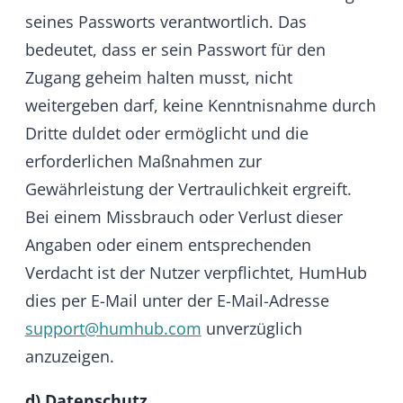
Für die Erhebung, Verarbeitung und Nutzung
personenbezogener Daten gilt ausschließlich
unsere
Datenschutzerklärung
. Die
Datenspeicherung erfolgt in Deutschland.
e) Technische Voraussetzungen
Die Nutzung von HumHub setzt
entsprechende kompatible Geräte und
Software sowie einen ausreichenden
Internetzugang voraus.
f) Verfügbarkeit
HumHub übernimmt keine Garantie für die
jederzeitige Verfügbarkeit der angebotenen
Dienste. HumHub sichert zudem nicht zu,
dass die angebotenen Dienstleistungen oder