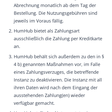
entweder selbst oder in Kooperation mit
Partnern.
b) Vertragsschluss
Der Nutzer erklärt sein verbindliches
Vertragsangebot entprechend dieser AGB
wenn er ein Auftragsangebot von HumHub
per E-Mail bestätigt.
c) Geheimhaltungsverpflichtung
HumHub verpflichtet sich alle schriftlich,
mündlich oder in irgendeiner anderen Weise
direkt oder indirekt zur Verfügung gestellten
oder auf sonstige Weise bekannt gewordenen
Informationen zum Projekt, insbesondere
technischer oder dienstlicher Art, die als
vertraulich gekennzeichnet sind bzw. bei