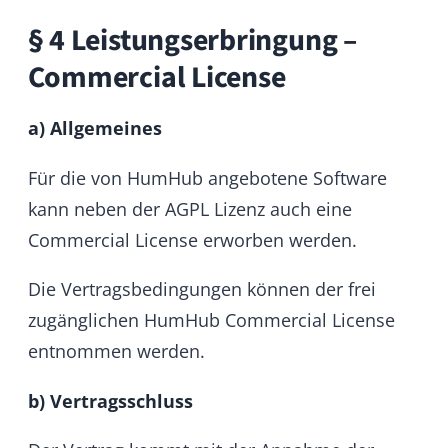
Rechnung aus, die ihnen in PDF-Form (per
E-Mail) zugeht.
§ 5 Widerrufsbelehrung für
Verbraucher bei
Fernabsatzverträgen
(Dienstleistungen)
a) Widerrufsrecht
Sie haben das Recht, binnen vierzehn Tagen
ohne Angabe von Gründen diesen Vertrag zu
widerrufen. Die Widerrufsfrist beträgt vierzehn
Tage ab dem Tag des Vertragsabschlusses.
Um Ihr Widerrufsrecht auszuüben, müssen
Sie uns (HumHub GmbH & Co. KG, Johann-