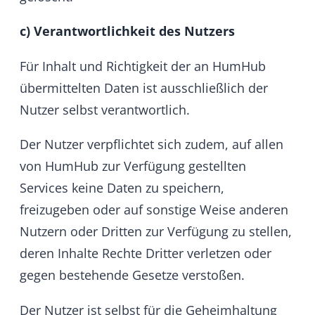
Der Nutzer ist selbst für die Geheimhaltung
seines Passworts verantwortlich. Das
bedeutet, dass er sein Passwort für den
Zugang geheim halten musst, nicht
weitergeben darf, keine Kenntnisnahme durch
Dritte duldet oder ermöglicht und die
erforderlichen Maßnahmen zur
Gewährleistung der Vertraulichkeit ergreift.
Bei einem Missbrauch oder Verlust dieser
Angaben oder einem entsprechenden
Verdacht ist der Nutzer verpflichtet, HumHub
dies per E-Mail unter der E-Mail-Adresse
support@humhub.com
unverzüglich
anzuzeigen.
d) Datenschutz