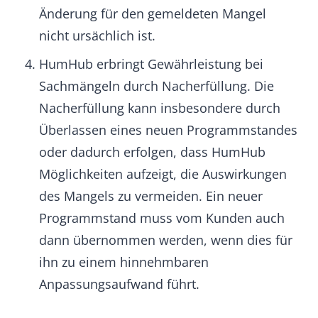
gilt der von HumHub auf der Internetseite
angegebene Preis. Dieser wird mit
Rechnungsstellung ohne Abzug zur
sofortigen Zahlung fällig.
HumHub bietet als Zahlungsart für die
Commercial License ausschließlich die
Zahlung per Kreditkarte an.
Zusätzlich zu den in § 4 b) genannten
Maßnahmen verliert die Commercial
License bei Zahlungsverzug ihre Gültigkeit.
In diesem Fall ist die betreffende
Installation unverzüglich unnutzbar zu
machen oder dessen Quellcode unter den
Bestimmungen der AGPL zu
veröffentlichen.
HumHub stellt den Nutzern stets eine