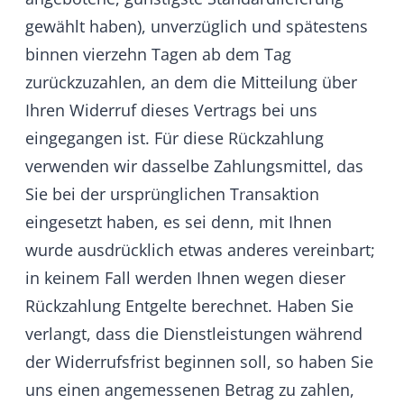
Modulen, Systemen oder Anwendungen zu
erhalten oder diesen Dritten zu gewähren,
missbräuchlich.
c) Freistellung
Der Nutzer verpflichtet sich, HumHub von
allen Ansprüchen Dritter einschließlich
angemessener bzw. gesetzlich festgelegter
Kosten zur Rechtsverfolgung freizustellen, die
auf einer nicht vertragsgemäßen,
missbräuchlichen und/oder rechtswidrigen
Nutzung der Webseitendienste und ihrer
Inhalte des Nutzers beruhen. Der Nutzer
unterstützt HumHub bei der Abwehr dieser
Ansprüche, insbesondere durch das zur
Verfügung Stellen sämtlicher, zur Verteidigung