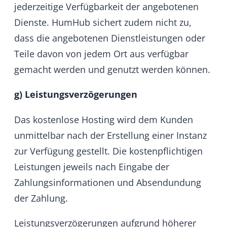
oder gerichtliche Anordnungen und Fälle nicht
richtiger oder nicht ordnungsgemäßer
Selbstbelieferung trotz dahingehenden
Deckungsgeschäfts), hat HumHub nicht zu
vertreten. Sie berechtigen HumHub dazu, die
Leistungserbringung um die Dauer des
behindernden Ereignisses zu verschieben.
h) Rücktritt
Bei Nichtverfügbarkeit aus zuvor genannten
Gründen kann HumHub vom Vertrag
zurücktreten. HumHub verpflichtet sich dabei,
den Nutzer unverzüglich über die
Nichtverfügbarkeit zu informieren und etwaig
bereits erbrachte Gegenleistungen
unverzüglich zu erstatten.