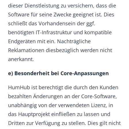
oder der Unfähigkeit, diese Software zu
verwenden, entstehen (uneingeschränkt
eingeschlossen sind Schäden aus
entgangenem Gewinn,
Betriebsunterbrechung, Verlust von
geschäftlichen Informationen oder von
Daten oder aus anderem finanziellem
Verlust) auch wenn HumHub von der
Möglichkeit eines solchen Schadens
unterrichtet worden ist. Dies gilt nicht,
soweit wegen Vorsatzes oder grober
Fahrlässigkeit zwingend gehaftet wird.
Für Software, die im nachhinein vom
Kunden geändert worden ist, übernimmt
HumHub keine Gewährleistung, es sei
denn, der Kunde weist nach, dass die