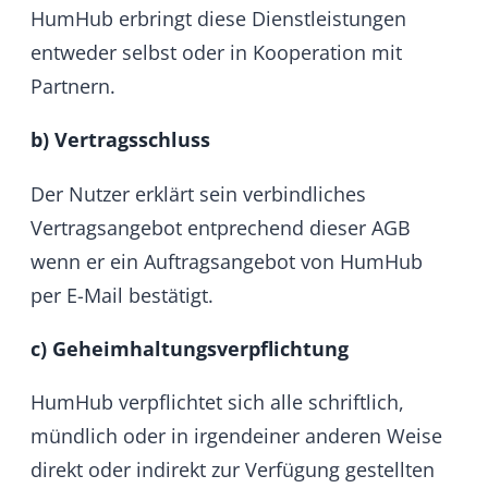
beschriebene Geheimhaltung zu
verpflichten. Dies gilt auch für den Fall,
wenn ein Mitarbeiter während der Laufzeit
und Weitergeltung dieser Vereinbarung
aus dem Dienst ausscheidet.
d) Pflichten des Kunden
Der Kunde hat sich vor Inanspruchnahme
dieser Dienstleistung zu versichern, dass die
Software für seine Zwecke geeignet ist. Dies
schließt das Vorhandensein der ggf.
benötigten IT-Infrastruktur und kompatible
Endgeräten mit ein. Nachträgliche
Reklamationen diesbezüglich werden nicht
anerkannt.