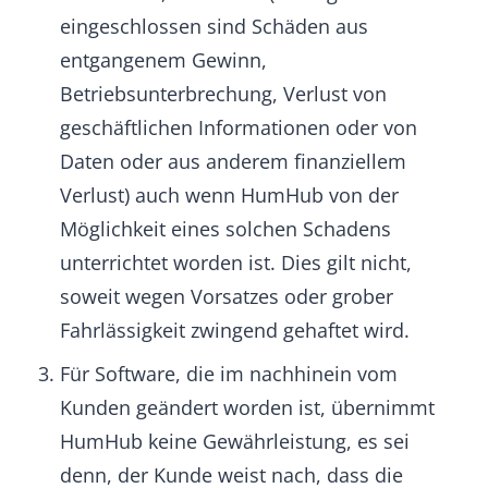
ob er Verbraucher oder Unternehmer ist. Vor
verbindlicher Abgabe seiner Bestellung kann
der Kunde alle Eingaben laufend über die
üblichen Tastatur- und Mausfunktionen
korrigieren. HumHub ist berechtigt, das durch
die Bestellung abgegebene Angebot innerhalb
von 2 Tagen unter Zusendung einer
Auftragsbestätigung anzunehmen. Der
Eingang und die Annahme der Bestellung
werden dem Kunden per E-Mail bestätigt.
Mit dieser Bestätigung übersendet HumHub
dem Kunden eine Rechnung inklusive der (je
nach Bestellung) erworbenen Lizenzschlüssel.
c) Zahlungsbedingungen
Sofern vertraglich nicht anders vereinbart,