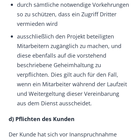
Tage nach Rechnungstellung.
Zusätzlich zu den in § 4 b) genannten
Maßnahmen, bleiben alle entwickelten
Module, Themes und Core-Anpassungen
bis zur vollständigen Erfüllung aller
Forderungen aus dem Vertrag, Eigentum
von HumHub.
g) Haftung / Gewährleistung
Beide Parteien sind sich bewusst und
einig, dass es nach dem Stand der Technik
nicht möglich ist, Fehler in der Software
unter allen Anwendungsbedingungen
auszuschließen.
HumHub haftet nicht für Schäden die
aufgrund der Benutzung dieser Software