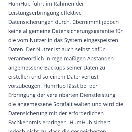
werden mit Rechnungsstellung ohne Abzug
zur sofortigen Zahlung fällig. Sofern nicht
abweichend vereinbart, erfolgt die
Abrechnung monatlich ab dem Tag der
Bestellung. Die Nutzungsgebühren sind
jeweils im Voraus fällig.
HumHub bietet als Zahlungsart
ausschließlich die Zahlung per Kreditkarte
an.
HumHub behält sich außerdem zu den in §
4 b) genannten Maßnahmen vor, im Falle
eines Zahlungsverzuges, die betreffende
Instanz zu deaktivieren. Die Instanz mit all
ihren Daten wird nach dem Eingang der
ausstehenden Zahlung(en) wieder
verfügbar gemacht.