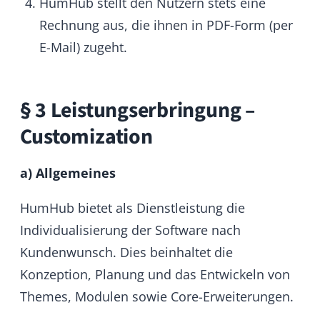
denen sich die Geheimhaltungsbedürftigkeit
aus den Umständen ergibt,
vertraulich zu behandeln
einzig zum Zweck der Projektumsetzung zu
nutzen, insbesondere nicht zu publizieren,
zum Schutzrecht anzumelden oder selbst
zu gebrauchen
weder an Dritte weiterzugeben noch in
einer anderen Form zugänglich zu machen
durch sämtliche notwendige Vorkehrungen
so zu schützen, dass ein Zugriff Dritter
vermieden wird
ausschließlich den Projekt beteiligten
Mitarbeitern zugänglich zu machen, und
diese ebenfalls auf die vorstehend