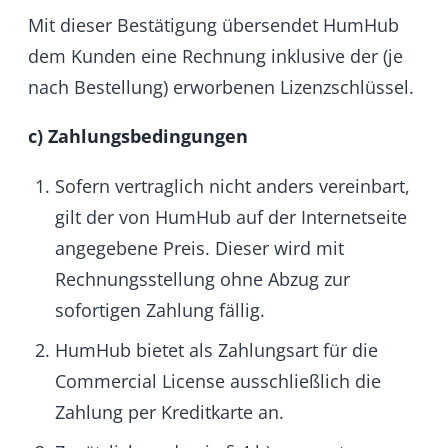
andere Art der Lieferung als die von uns
angebotene, günstigste Standardlieferung
gewählt haben), unverzüglich und spätestens
binnen vierzehn Tagen ab dem Tag
zurückzuzahlen, an dem die Mitteilung über
Ihren Widerruf dieses Vertrags bei uns
eingegangen ist. Für diese Rückzahlung
verwenden wir dasselbe Zahlungsmittel, das
Sie bei der ursprünglichen Transaktion
eingesetzt haben, es sei denn, mit Ihnen
wurde ausdrücklich etwas anderes vereinbart;
in keinem Fall werden Ihnen wegen dieser
Rückzahlung Entgelte berechnet. Haben Sie
verlangt, dass die Dienstleistungen während
der Widerrufsfrist beginnen soll, so haben Sie
uns einen angemessenen Betrag zu zahlen,
der dem Anteil der bis zu dem Zeitpunkt, zu