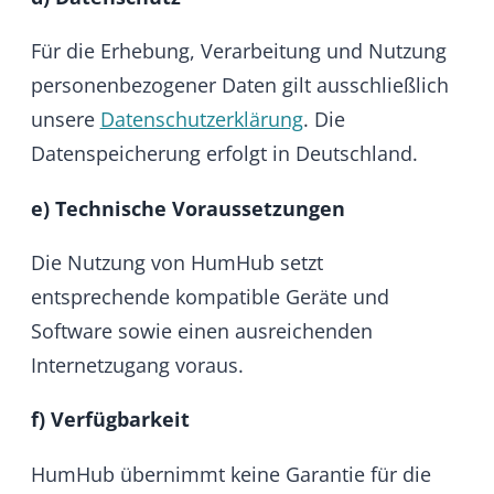
Teile davon von jedem Ort aus verfügbar
gemacht werden und genutzt werden können.
g) Leistungsverzögerungen
Das kostenlose Hosting wird dem Kunden
unmittelbar nach der Erstellung einer Instanz
zur Verfügung gestellt. Die kostenpflichtigen
Leistungen jeweils nach Eingabe der
Zahlungsinformationen und Absendundung
der Zahlung.
Leistungsverzögerungen aufgrund höherer
Gewalt und aufgrund von außergewöhnlichen
und unvorhersehbaren Ereignissen, welche
auch durch äußerste Sorgfalt von HumHub
nicht verhindert werden können (hierzu
gehören insbesondere Streiks, behördliche