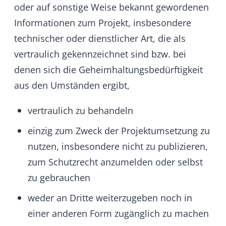
e) Besonderheit bei Core-Anpassungen
HumHub ist berechtigt die durch den Kunden
bezahlten Änderungen an der Core-Software,
unabhängig von der verwendeten Lizenz, in
das Hauptprojekt einfließen zu lassen und
Dritten zur Verfügung zu stellen. Dies gilt nicht
für individuell entwickelte und vom Kunden in
Auftrag gegebene Module und Themes auf
Basis der Commercial License.
f) Zahlungsbedingungen
Es gelten stets die im Angebot
angegebenen und vom Auftraggeber per
Email bestätigten Preise.
Wenn nicht ausdrücklich anders
vereinbart, beträgt das Zahlungsziel 14