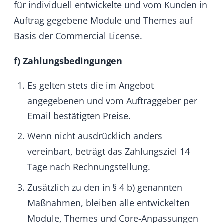
Änderung für den gemeldeten Mangel
nicht ursächlich ist.
HumHub erbringt Gewährleistung bei
Sachmängeln durch Nacherfüllung. Die
Nacherfüllung kann insbesondere durch
Überlassen eines neuen Programmstandes
oder dadurch erfolgen, dass HumHub
Möglichkeiten aufzeigt, die Auswirkungen
des Mangels zu vermeiden. Ein neuer
Programmstand muss vom Kunden auch
dann übernommen werden, wenn dies für
ihn zu einem hinnehmbaren
Anpassungsaufwand führt.
§ 4 Leistungserbringung –