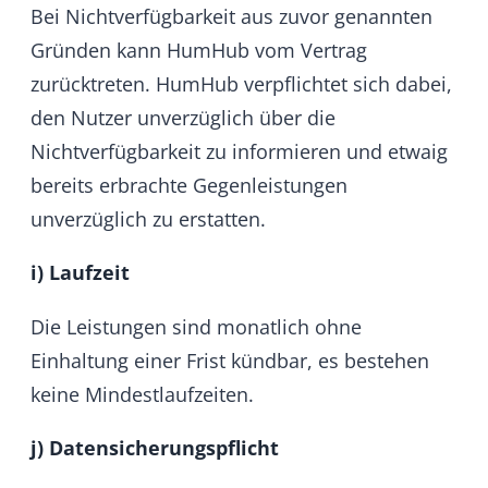
Erbringung der vereinbarten Dienstleistung
die angemessene Sorgfalt walten und wird die
Datensicherung mit der erforderlichen
Fachkenntnis erbringen. HumHub sichert
jedoch nicht zu, dass die gespeicherten
Inhalte oder Daten, auf die der Nutzer zugreift,
nicht versehentlich beschädigt oder verfälscht
werden, verloren gehen oder teilweise
entfernt werden
k) Zahlungsbedingungen
Sofern vertraglich nicht anders vereinbart,
gelten für die von HumHub angebotenen
Hosting-Leistungen die auf der
Internetseite angegebenen Preise. Die
jeweils anfallenden Nutzungsgebühren