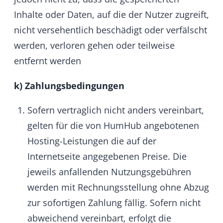
HumHub stellt den Nutzern stets eine
Rechnung aus, die ihnen in PDF-Form (per
E-Mail) zugeht.
§ 3 Leistungserbringung –
Customization
a) Allgemeines
HumHub bietet als Dienstleistung die
Individualisierung der Software nach
Kundenwunsch. Dies beinhaltet die
Konzeption, Planung und das Entwickeln von
Themes, Modulen sowie Core-Erweiterungen.
HumHub erbringt diese Dienstleistungen