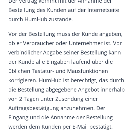
Clanze-Str. 28C, 81369 München, E-Mail:
info@humhub.com
, mittels einer eindeutigen
Erklärung (z.B. ein mit der Post versandter
Brief oder E-Mail) über Ihren Entschluss,
diesen Vertrag zu widerrufen, informieren. Zur
Wahrung der Widerrufsfrist reicht es aus, dass
Sie die Mitteilung über die Ausübung des
Widerrufsrechts vor Ablauf der Widerrufsfrist
absenden.
b) Folgen des Widerrufs
Wenn Sie diesen Vertrag widerrufen, haben
wir Ihnen alle Zahlungen, die wir von Ihnen
erhalten haben, einschließlich der
Lieferkosten (mit Ausnahme der zusätzlichen
Kosten, die sich daraus ergeben, dass Sie eine