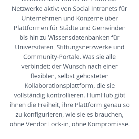
verbindet: der Wunsch nach einer
flexiblen, selbst gehosteten
Kollaborationsplattform, die sie
vollständig kontrollieren. HumHub gibt
ihnen die Freiheit, ihre Plattform genau so
zu konfigurieren, wie sie es brauchen,
ohne Vendor Lock-in, ohne Kompromisse.
Mit HumHub Premium Support steht dir
unser Team jederzeit zur Verfügung: bei
Fragen, Konfiguration und allem, was
deinen Netzwerkbetrieb betrifft. Ob
Erstkonfiguration, Modul-Setup oder
laufender Betrieb: unsere Experten sind
während der gesamten Vertragslaufzeit
für dich da.