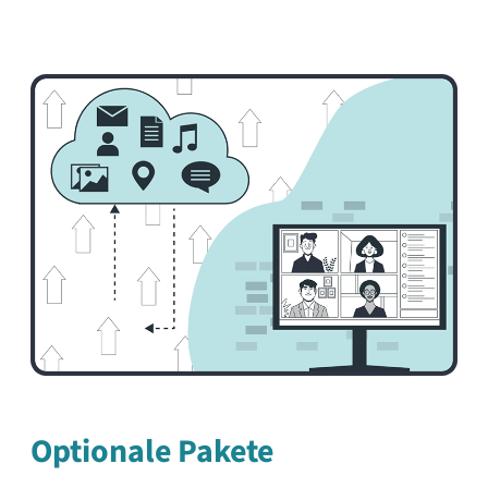
Migrationservice
Welche Edition passt zu deiner
Organisation?
Community, Professional, Enterprise:
alle bauen auf demselben Open-
Source-Kern auf. Im direkten Vergleich