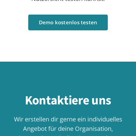
Johann-Clanze-Straße 28c
81369 Munich, Germany
EDITIONEN
Community Edition
Professional Edition
Enterprise Edition
Module
Preise
Jetzt testen
ABOUT
Kontakt
FAQ